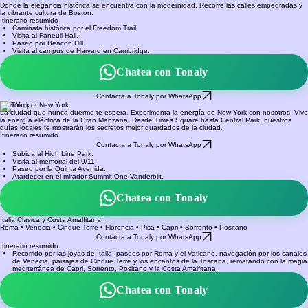
Boston
Donde la elegancia histórica se encuentra con la modernidad. Recorre las calles empedradas y
la vibrante cultura de Boston.
Itinerario resumido
Caminata histórica por el Freedom Trail.
Visita al Faneuil Hall.
Paseo por Beacon Hill.
Visita al campus de Harvard en Cambridge.
Chatea con Tonaly
Contacta a Tonaly por WhatsApp
New York
La ciudad que nunca duerme te espera. Experimenta la energía de New York con nosotros. Vive
la energía eléctrica de la Gran Manzana. Desde Times Square hasta Central Park, nuestros
guías locales te mostrarán los secretos mejor guardados de la ciudad.
Itinerario resumido
Contacta a Tonaly por WhatsApp
Subida al High Line Park.
Visita al memorial del 9/11.
Paseo por la Quinta Avenida.
Atardecer en el mirador Summit One Vanderbilt.
Chatea con Tonaly
Italia Clásica y Costa Amalfitana
Roma • Venecia • Cinque Terre • Florencia • Pisa • Capri • Sorrento • Positano
Contacta a Tonaly por WhatsApp
Itinerario resumido
Recorrido por las joyas de Italia: paseos por Roma y el Vaticano, navegación por los canales
de Venecia, paisajes de Cinque Terre y los encantos de la Toscana, rematando con la magia
mediterránea de Capri, Sorrento, Positano y la Costa Amalfitana.
Chatea con Tonaly