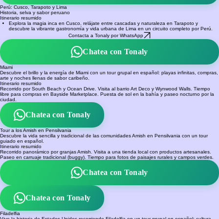
Chatea con Tonaly
Perú: Cusco, Tarapoto y Lima
Historia, selva y sabor peruano
Itinerario resumido
Explora la magia inca en Cusco, relájate entre cascadas y naturaleza en Tarapoto y
descubre la vibrante gastronomía y vida urbana de Lima en un circuito completo por Perú.
Contacta a Tonaly por WhatsApp
Chatea con Tonaly
Miami
Descubre el brillo y la energía de Miami con un tour grupal en español: playas infinitas, compras,
arte y noches llenas de sabor caribeño.
Itinerario resumido
Recorrido por South Beach y Ocean Drive. Visita al barrio Art Deco y Wynwood Walls. Tiempo
libre para compras en Bayside Marketplace. Puesta de sol en la bahía y paseo nocturno por la
ciudad.
Chatea con Tonaly
Tour a los Amish en Pensilvania
Descubre la vida sencilla y tradicional de las comunidades Amish en Pensilvania con un tour
guiado en español.
Itinerario resumido
Recorrido panorámico por granjas Amish. Visita a una tienda local con productos artesanales.
Paseo en carruaje tradicional (buggy). Tiempo para fotos de paisajes rurales y campos verdes.
Chatea con Tonaly
Chatea con Tonaly