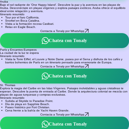
Aruba
Bajo el sol radiante de 'One Happy Island'. Descubre la paz y la aventura en las playas de
Aruba. Desconéctate en playas vírgenes y explora paisajes exóticos. Aruba ofrece el equilibrio
ideal entre relajación y aventura.
Itinerario resumido
Tour por el faro California.
Snorkel en Boca Catalina.
Visita a la formación rocosa Casibari.
Relax en Eagle Beach.
Contacta a Tonaly por WhatsApp
Chatea con Tonaly
París y Encantos Europeos
La ciudad de la luz te espera
Itinerario resumido
Visita la Torre Eiffel, el Louvre y Notre Dame, pasea por el Sena y disfruta de los cafés y
barrios bohemios de París en un itinerario pensado para enamorarte de Europa.
Contacta a Tonaly por WhatsApp
Chatea con Tonaly
St. Thomas
Explora la magia del Caribe en las Islas Vírgenes. Paisajes inolvidables y aguas cristalinas te
esperan. Descubre la puerta de entrada al Caribe. Donde la arquitectura colonial se mezcla con
playas de aguas turquesas y compras exclusivas.
Itinerario resumido
Subida al Skyride to Paradise Point.
Día de playa en Sapphire Beach.
Paseo histórico por Fort Christian.
Cena frente a la bahía de Yacht Haven Grande.
Contacta a Tonaly por WhatsApp