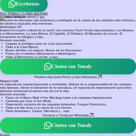
by TONALY ENTERPRISES LLC.
Escribenos
PILY TONALY: +1 (862) 944 9495
Nuestros Destinos
Descubre los itinerarios más exclusivos y sumérgete en la cultura de las ciudades más icónicas y
los destinos tropicales más hermosos.
Washington DC
Explora el corazón cultural de la nación con nuestros Tours Tonaly especializados. Los Museos,
Los Monumentos, La casa Blanca, El Capitolio, El Obelisco, El Mausoleo de Lincoln, El
Cementerio de Arlington y mas....
Itinerario resumido
Llegada al zoológico para ver a los osos panda.
Visita a la Casa Blanca.
Museo del Aire y el espacio, Museo de los Dinosaurios
Paseo por el obelisco (Monumento a Washington).
Visita al Monumento a Lincoln. y mas...
Chatea con Tonaly
Presione Aqui para Precio y mas Informacion
Niagara Falls
Un espectáculo natural imponente e inolvidable. Disfruta de la majestuosidad de las cataratas
más famosas. Siente el estruendo de la naturaleza. Un espectáculo impresionante que todos
deberían presenciar al menos una vez en la vida.
Itinerario resumido
Paseo en el Barco Maid of the Mist llega hasta Las cataratas Impresionante.
Caminata por Cave of the Winds.
Observación nocturna de las cataratas iluminadas. Fuegos Pirotecnicos.
Visita a la Isla Goat y La cueva de Los Vientos.
Globo Aerostatico, Casino, Discoteca y ...mas
Contacta a Tonaly por WhatsApp
Chatea con Tonaly