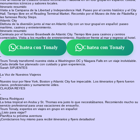
Filadelfia
Vive la historia de Estados Unidos recorriendo Filadelfia en un tour grupal en español: cultura,
monumentos icónicos y sabores locales.
Itinerario resumido
Visita a la Campana de la Libertad y Independence Hall. Paseo por el centro histórico y el City
Hall. Tiempo libre en el Reading Terminal Market. Recorrido por el Museo de Arte de Filadelfia y
las famosas Rocky Steps.
Atlantic City
Disfruta de la diversión junto al mar en Atlantic City con un tour grupal en español: paseo
marítimo, casinos y entretenimiento.
Itinerario resumido
Caminata por el famoso Boardwalk de Atlantic City. Tiempo libre para casinos y centros
comerciales. Visita a los muelles de entretenimiento. Atardecer frente al mar y regreso al hotel.
Chatea con Tonaly
Chatea con Tonaly
“
Tours Tonaly transformó nuestra visita a Washington DC y Niagara Falls en un viaje inolvidable.
Cada detalle fue planeado con cuidado y gran experiencia.
Sarah SIFUENTES
La Voz de Nuestros Viajeros
“
Nuestro tour por New York, Boston y Atlantic City fue impecable. Los itinerarios y flyers fueron
claros, profesionales y sumamente útiles.
CLAUDIA REYES
“
Elena Rodriguez
La brisa tropical en Aruba y St. Thomas era justo lo que necesitábamos. Recomiendo mucho su
servicio profesional para unas vacaciones de ensueño.
Tours Tonaly, expertos en viajes en grupo en español
¿Listo para viajar?
Planifica tu próxima aventura
¡Contáctanos hoy mismo para recibir itinerarios y flyers detallados!